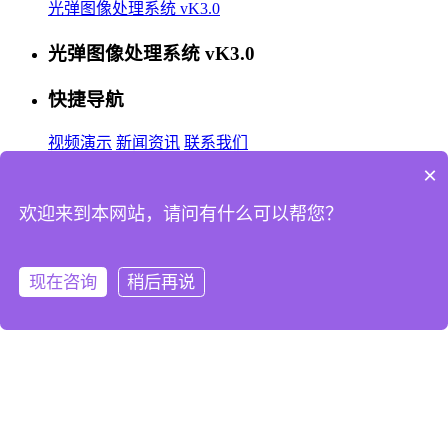
光弹图像处理系统 vK3.0
光弹图像处理系统 vK3.0
快捷导航
视频演示
新闻资讯
联系我们
×
欢迎来到本网站，请问有什么可以帮您？
关注我们
联系我们
现在咨询
稍后再说
电话：
手机：
15365160482 吴小姐
手机：
13906205969 李先生
邮箱：
523206314@qq.com